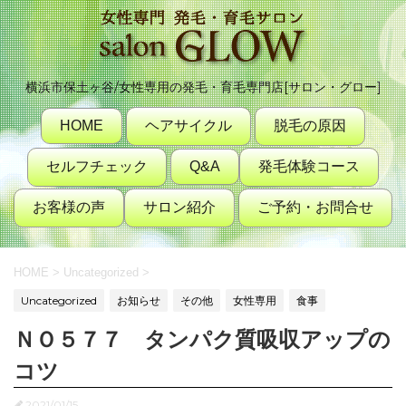
横浜市保土ヶ谷/女性専用の発毛・育毛専門店[サロン・グロー]
HOME
ヘアサイクル
脱毛の原因
セルフチェック
Q&A
発毛体験コース
お客様の声
サロン紹介
ご予約・お問合せ
HOME
>
Uncategorized
>
Uncategorized
お知らせ
その他
女性専用
食事
ＮＯ５７７ タンパク質吸収アップの
コツ
2021/01/15