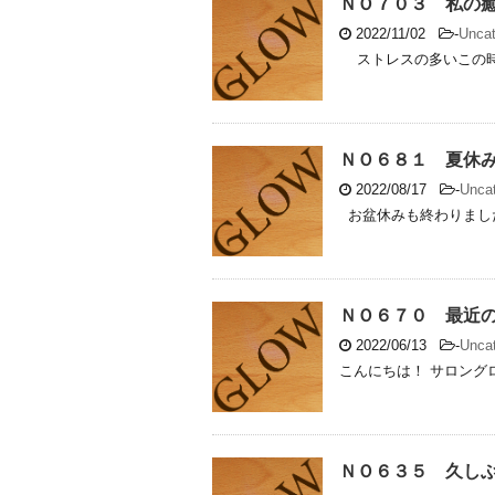
ＮＯ７０３ 私の
2022/11/02
-
Uncat
ストレスの多いこの時代
ＮＯ６８１ 夏休
2022/08/17
-
Uncat
お盆休みも終わりまし
ＮＯ６７０ 最近
2022/06/13
-
Uncat
こんにちは！ サロングロ
ＮＯ６３５ 久し