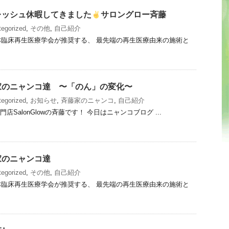
レッシュ休暇してきました
サロングロー斉藤
egorized
,
その他
,
自己紹介
臨床再生医療学会が推奨する、 最先端の再生医療由来の施術と
家のニャンコ達 〜「のん」の変化〜
egorized
,
お知らせ
,
斉藤家のニャンコ
,
自己紹介
店SalonGlowの斉藤です！ 今日はニャンコブログ ...
家のニャンコ達
egorized
,
その他
,
自己紹介
臨床再生医療学会が推奨する、 最先端の再生医療由来の施術と