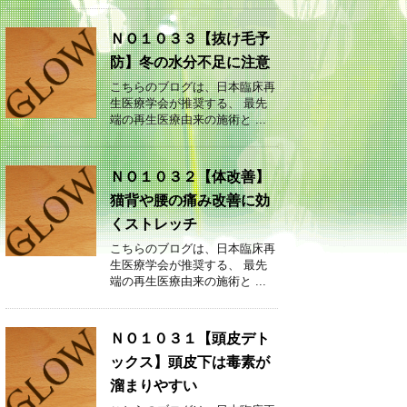
ＮＯ１０３３【抜け毛予
防】冬の水分不足に注意
こちらのブログは、日本臨床再
生医療学会が推奨する、 最先
端の再生医療由来の施術と ...
ＮＯ１０３２【体改善】
猫背や腰の痛み改善に効
くストレッチ
こちらのブログは、日本臨床再
生医療学会が推奨する、 最先
端の再生医療由来の施術と ...
ＮＯ１０３１【頭皮デト
ックス】頭皮下は毒素が
溜まりやすい