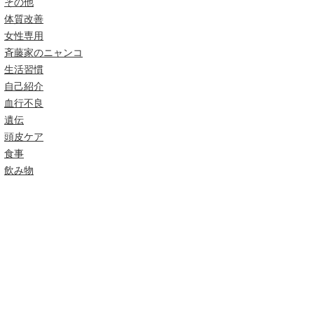
その他
体質改善
女性専用
斉藤家のニャンコ
生活習慣
自己紹介
血行不良
遺伝
頭皮ケア
食事
飲み物