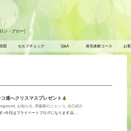
ロン・グロー]
原因
セルフチェック
Q&A
発毛体験コース
お客
ンコ達へクリスマスプレゼント
egorized
,
お知らせ
,
斉藤家のニャンコ
,
自己紹介
す♪今日はプライベートブログになります
...