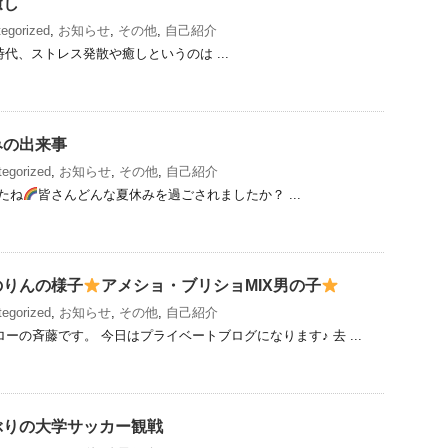
癒し
egorized
,
お知らせ
,
その他
,
自己紹介
、ストレス発散や癒しというのは ...
みの出来事
egorized
,
お知らせ
,
その他
,
自己紹介
たね
皆さんどんな夏休みを過ごされましたか？ ...
のりんの様子
アメショ・ブリショMIX男の子
egorized
,
お知らせ
,
その他
,
自己紹介
ーの斉藤です。 今日はプライベートブログになります♪ 去 ...
ぶりの大学サッカー観戦