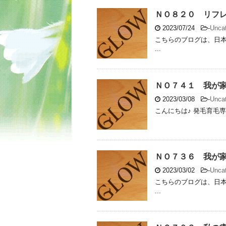
ＮＯ８２０ リフ
2023/07/24
-
Uncat
こちらのブログは、日本
...
ＮＯ７４１ 我が
2023/03/08
-
Uncat
こんにちは♪ 発毛育毛専門
ＮＯ７３６ 我が
2023/03/02
-
Uncat
こちらのブログは、日本
...