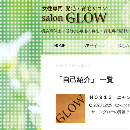
横浜市保土ヶ谷/女性専用の発毛・育毛専門店[サ
HOME
ヘアサイクル
脱毛の
HOME
>
自己紹介
>
「自己紹介」 一覧
ＮＯ９１３ ニャ
2023/12/25
-
Uncat
サロングローの斉藤で