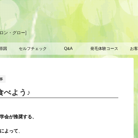
ロン・グロー]
原因
セルフチェック
Q&A
発毛体験コース
お客
事
食べよう♪
学会が推奨する、
によって
、