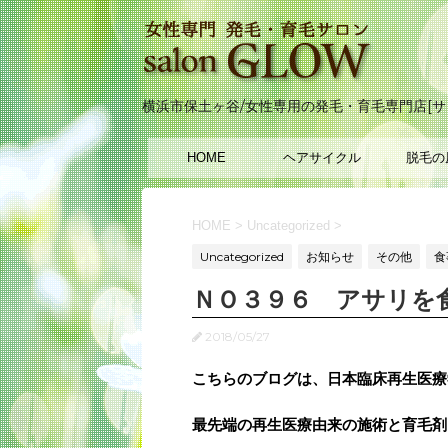
横浜市保土ヶ谷/女性専用の発毛・育毛専門店[サ
HOME
ヘアサイクル
脱毛の
HOME
>
Uncategorized
>
Uncategorized
お知らせ
その他
食
ＮＯ３９６ アサリを
2018/05/27
こちらのブログは、日本臨床再生医療
最先端の再生医療由来の施術と育毛剤