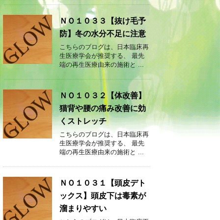
ＮＯ１０３３【抜け毛予
防】冬の水分不足に注意
こちらのブログは、日本臨床再
生医療学会が推奨する、 最先
端の再生医療由来の施術と ...
ＮＯ１０３２【体改善】
猫背や腰の痛み改善に効
くストレッチ
こちらのブログは、日本臨床再
生医療学会が推奨する、 最先
端の再生医療由来の施術と ...
ＮＯ１０３１【頭皮デト
ックス】頭皮下は毒素が
溜まりやすい