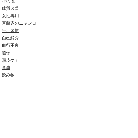
その他
体質改善
女性専用
斉藤家のニャンコ
生活習慣
自己紹介
血行不良
遺伝
頭皮ケア
食事
飲み物