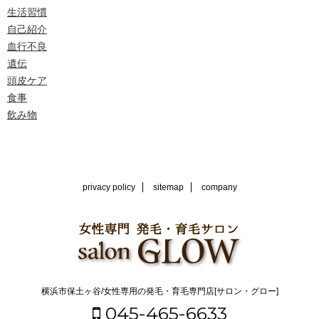
生活習慣
自己紹介
血行不良
遺伝
頭皮ケア
食事
飲み物
privacy policy
sitemap
company
横浜市保土ヶ谷/女性専用の発毛・育毛専門店[サロン・グロー]
045-465-6633