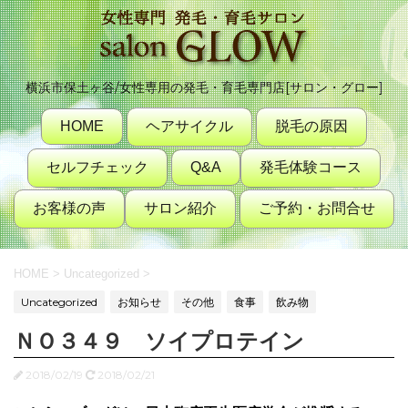
横浜市保土ヶ谷/女性専用の発毛・育毛専門店[サロン・グロー]
HOME
ヘアサイクル
脱毛の原因
セルフチェック
Q&A
発毛体験コース
お客様の声
サロン紹介
ご予約・お問合せ
HOME
>
Uncategorized
>
Uncategorized
お知らせ
その他
食事
飲み物
ＮＯ３４９ ソイプロテイン
2018/02/19
2018/02/21