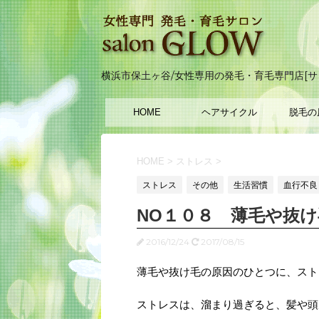
横浜市保土ヶ谷/女性専用の発毛・育毛専門店[サ
HOME
ヘアサイクル
脱毛の
HOME
>
ストレス
>
ストレス
その他
生活習慣
血行不良
NO１０８ 薄毛や抜
2016/12/24
2017/08/15
薄毛や抜け毛の原因のひとつに、スト
ストレスは、溜まり過ぎると、髪や頭