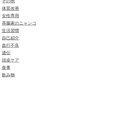
その他
体質改善
女性専用
斉藤家のニャンコ
生活習慣
自己紹介
血行不良
遺伝
頭皮ケア
食事
飲み物