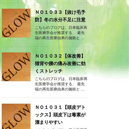
ＮＯ１０３３【抜け毛予
防】冬の水分不足に注意
こちらのブログは、日本臨床再
生医療学会が推奨する、 最先
端の再生医療由来の施術と ...
ＮＯ１０３２【体改善】
猫背や腰の痛み改善に効
くストレッチ
こちらのブログは、日本臨床再
生医療学会が推奨する、 最先
端の再生医療由来の施術と ...
ＮＯ１０３１【頭皮デト
ックス】頭皮下は毒素が
溜まりやすい