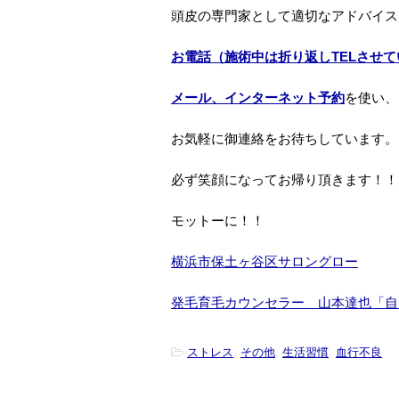
頭皮の専門家として適切なアドバイス
お電話（施術中は折り返しTELさせ
メール、インターネット予約
を使い、
お気軽に御連絡をお待ちしています。
必ず笑顔になってお帰り頂きます！！
モットーに！！
横浜市保土ヶ谷区サロングロー
発毛育毛カウンセラー 山本達也「
自
-
ストレス
,
その他
,
生活習慣
,
血行不良