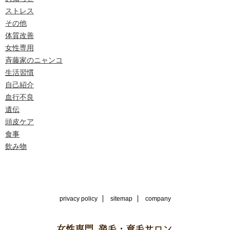
ストレス
その他
体質改善
女性専用
斉藤家のニャンコ
生活習慣
自己紹介
血行不良
遺伝
頭皮ケア
食事
飲み物
privacy policy
sitemap
company