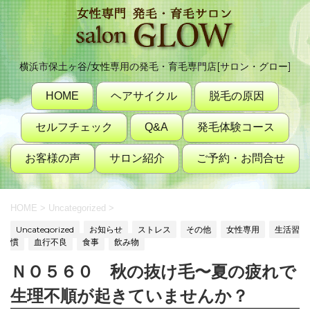
横浜市保土ヶ谷/女性専用の発毛・育毛専門店[サロン・グロー]
HOME
ヘアサイクル
脱毛の原因
セルフチェック
Q&A
発毛体験コース
お客様の声
サロン紹介
ご予約・お問合せ
HOME
>
Uncategorized
>
Uncategorized
お知らせ
ストレス
その他
女性専用
生活習
慣
血行不良
食事
飲み物
ＮＯ５６０ 秋の抜け毛〜夏の疲れで
生理不順が起きていませんか？