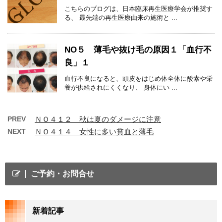
こちらのブログは、日本臨床再生医療学会が推奨す
る、 最先端の再生医療由来の施術と ...
NO５ 薄毛や抜け毛の原因１「血行不
良」１
血行不良になると、頭皮をはじめ体全体に酸素や栄
養が供給されにくくなり、 身体にい ...
PREV
ＮＯ４１２ 秋は夏のダメージに注意
NEXT
ＮＯ４１４ 女性に多い貧血と薄毛
ご予約・お問合せ
新着記事