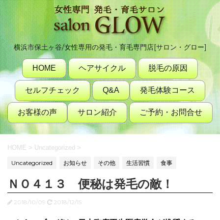
横浜市保土ヶ谷/女性専用の発毛・育毛専門店[サロン・グロー]
HOME
ヘアサイクル
脱毛の原因
セルフチェック
Q&A
発毛体験コース
お客様の声
サロン紹介
ご予約・お問合せ
HOME
>
Uncategorized
>
Uncategorized
お知らせ
その他
生活習慣
食事
ＮＯ４１３ 便秘は発毛の敵！
2018/10/09
2018/12/15