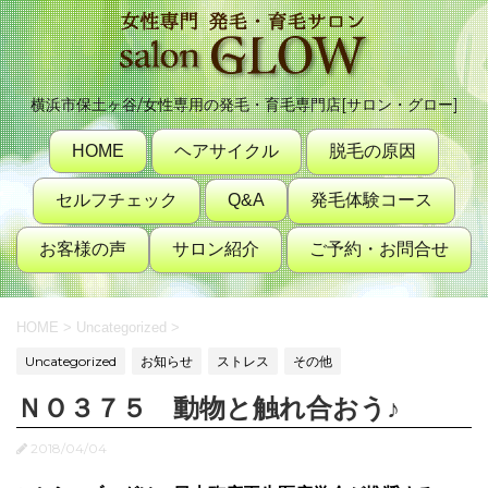
横浜市保土ヶ谷/女性専用の発毛・育毛専門店[サロン・グロー]
HOME
ヘアサイクル
脱毛の原因
セルフチェック
Q&A
発毛体験コース
お客様の声
サロン紹介
ご予約・お問合せ
HOME
>
Uncategorized
>
Uncategorized
お知らせ
ストレス
その他
ＮＯ３７５ 動物と触れ合おう♪
2018/04/04