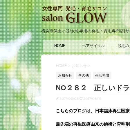
横浜市保土ヶ谷/女性専用の発毛・育毛専門店[サ
HOME
ヘアサイクル
脱毛の
HOME
>
お知らせ
>
お知らせ
その他
生活習慣
NO２８２ 正しいド
2017/06/03
2017/08/15
こちらのブログは、日本臨床再生医療
最先端の再生医療由来の施術と育毛剤