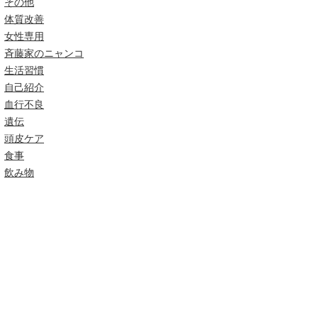
その他
体質改善
女性専用
斉藤家のニャンコ
生活習慣
自己紹介
血行不良
遺伝
頭皮ケア
食事
飲み物