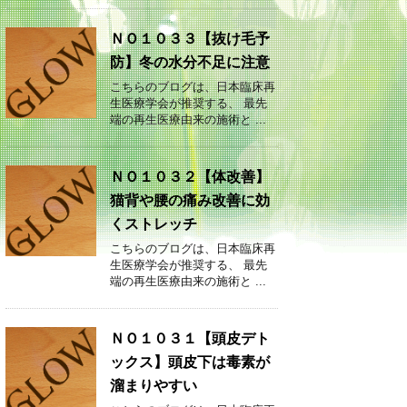
ＮＯ１０３３【抜け毛予
防】冬の水分不足に注意
こちらのブログは、日本臨床再
生医療学会が推奨する、 最先
端の再生医療由来の施術と ...
ＮＯ１０３２【体改善】
猫背や腰の痛み改善に効
くストレッチ
こちらのブログは、日本臨床再
生医療学会が推奨する、 最先
端の再生医療由来の施術と ...
ＮＯ１０３１【頭皮デト
ックス】頭皮下は毒素が
溜まりやすい