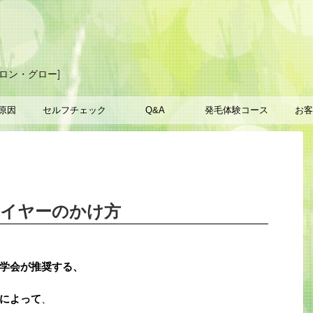
ロン・グロー]
原因
セルフチェック
Q&A
発毛体験コース
お客
ライヤーのかけ方
学会が推奨する、
によって
、