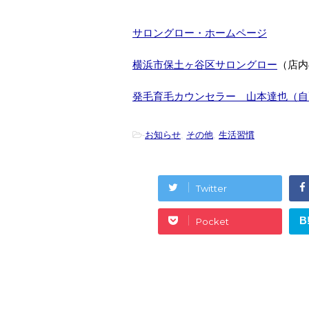
サロングロー・ホームページ
横浜市保土ヶ谷区サロングロー
（店内
発毛育毛カウンセラー 山本達也（
自
-
お知らせ
,
その他
,
生活習慣
Twitter
B
Pocket