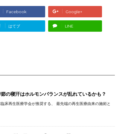
Facebook
Google+
!
はてブ
LINE
季節の寝汗はホルモンバランスが乱れているかも？
臨床再生医療学会が推奨する、 最先端の再生医療由来の施術と