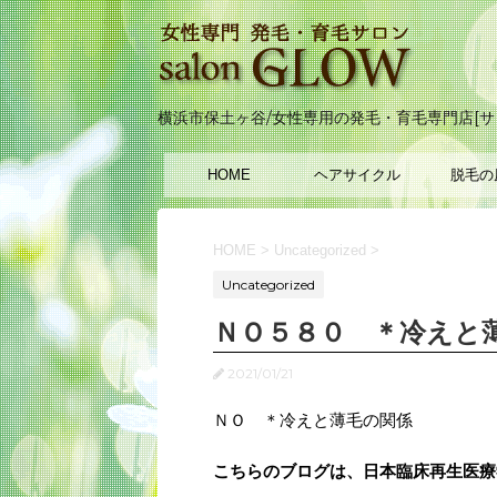
横浜市保土ヶ谷/女性専用の発毛・育毛専門店[サ
HOME
ヘアサイクル
脱毛の
HOME
>
Uncategorized
>
Uncategorized
ＮＯ５８０ ＊冷えと
2021/01/21
ＮＯ ＊冷えと薄毛の関係
こちらのブログは、日本臨床再生医療