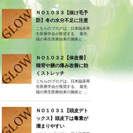
ＮＯ１０３３【抜け毛予
防】冬の水分不足に注意
こちらのブログは、日本臨床再
生医療学会が推奨する、 最先
端の再生医療由来の施術と ...
ＮＯ１０３２【体改善】
猫背や腰の痛み改善に効
くストレッチ
こちらのブログは、日本臨床再
生医療学会が推奨する、 最先
端の再生医療由来の施術と ...
ＮＯ１０３１【頭皮デト
ックス】頭皮下は毒素が
溜まりやすい