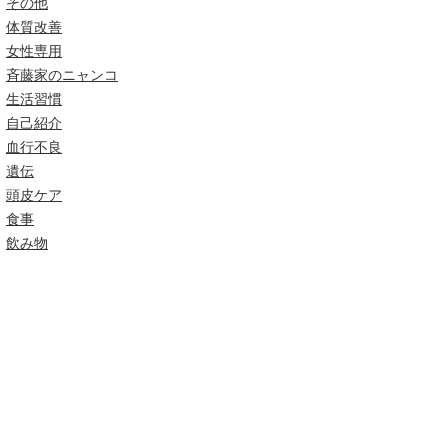
その他
体質改善
女性専用
斉藤家のニャンコ
生活習慣
自己紹介
血行不良
遺伝
頭皮ケア
食事
飲み物