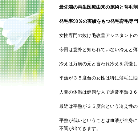
最先端の再生医療由来の施術と育毛剤
発毛率
98
％の実績をもつ発毛育毛専門
女性専門の抜け毛改善アシスタントの
今回は意外と知られていない冷えと薄
冷えは万病の元と言われ冷えを我慢し
平熱が３５度台の女性は特に薄毛に悩
人間の体温は健康な人で通常平熱３６
最近は平熱が３５度台という冷え性の
平熱が低いということは血液が全身に
不調が出てきます。