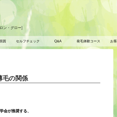
ロン・グロー]
原因
セルフチェック
Q&A
発毛体験コース
お客
薄毛の関係
学会が推奨する、